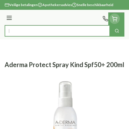
Ga naar de inhoud
Veilige betalingen
Apothekersadvies
Snelle beschikbaarheid
Menu
Zoek
Product, merk, categorie...
Aderma Protect Spray Kind Spf50+ 200ml