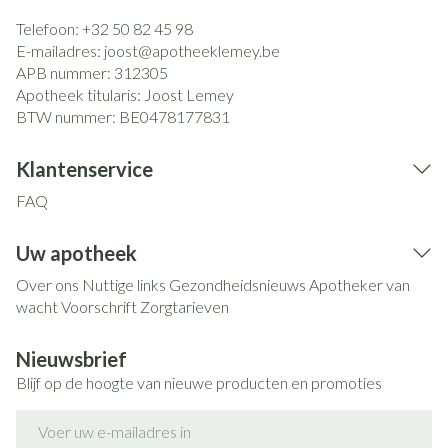
Telefoon:
+32 50 82 45 98
E-mailadres:
joost@
apotheeklemey.be
APB nummer:
312305
Apotheek titularis:
Joost Lemey
BTW nummer:
BE0478177831
Klantenservice
FAQ
Uw apotheek
Over ons
Nuttige links
Gezondheidsnieuws
Apotheker van
wacht
Voorschrift
Zorgtarieven
Nieuwsbrief
Blijf op de hoogte van nieuwe producten en promoties
E-mail adres