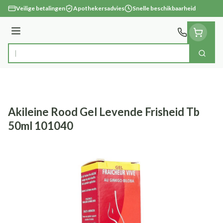
Ga naar de inhoud
Veilige betalingen
Apothekersadvies
Snelle beschikbaarheid
Menu
Zoek
Product, merk, categorie...
Akileine Rood Gel Levende Frisheid Tb
50ml 101040