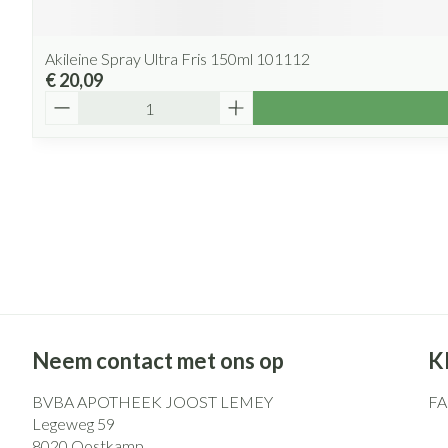
Akileine Spray Ultra Fris 150ml 101112
€ 20,09
Aantal
Neem contact met ons op
K
BVBA APOTHEEK JOOST LEMEY
F
Legeweg 59
8020
Oostkamp