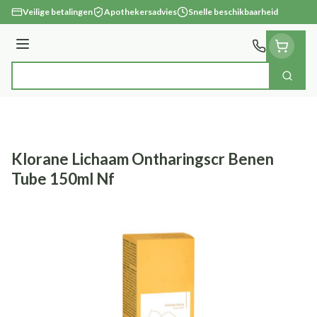
Ga naar de inhoud
Veilige betalingen
Apothekersadvies
Snelle beschikbaarheid
Menu
Zoek
Product, merk, categorie...
Klorane Lichaam Ontharingscr Benen
Tube 150ml Nf