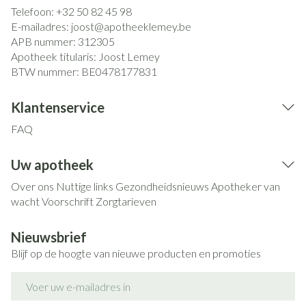
Telefoon:
+32 50 82 45 98
E-mailadres:
joost@
apotheeklemey.be
APB nummer:
312305
Apotheek titularis:
Joost Lemey
BTW nummer:
BE0478177831
Klantenservice
FAQ
Uw apotheek
Over ons
Nuttige links
Gezondheidsnieuws
Apotheker van
wacht
Voorschrift
Zorgtarieven
Nieuwsbrief
Blijf op de hoogte van nieuwe producten en promoties
E-mail adres