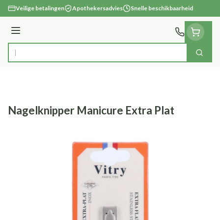
Ga naar de inhoud
Veilige betalingen
Apothekersadvies
Snelle beschikbaarheid
Menu
Zoek
Product, merk, categorie...
Nagelknipper Manicure Extra Plat