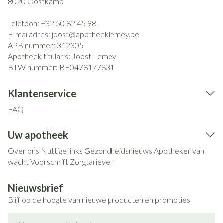
8020
Oostkamp
Telefoon:
+32 50 82 45 98
E-mailadres:
joost@
apotheeklemey.be
APB nummer:
312305
Apotheek titularis:
Joost Lemey
BTW nummer:
BE0478177831
Klantenservice
FAQ
Uw apotheek
Over ons
Nuttige links
Gezondheidsnieuws
Apotheker van
wacht
Voorschrift
Zorgtarieven
Nieuwsbrief
Blijf op de hoogte van nieuwe producten en promoties
E-mail adres