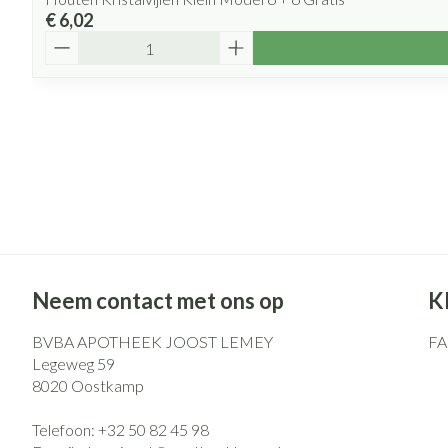
€ 6,02
Aantal
Neem contact met ons op
K
BVBA APOTHEEK JOOST LEMEY
F
Legeweg 59
8020
Oostkamp
Telefoon:
+32 50 82 45 98