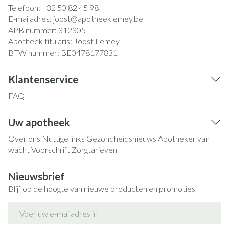
Telefoon:
+32 50 82 45 98
E-mailadres:
joost@
apotheeklemey.be
APB nummer:
312305
Apotheek titularis:
Joost Lemey
BTW nummer:
BE0478177831
Klantenservice
FAQ
Uw apotheek
Over ons
Nuttige links
Gezondheidsnieuws
Apotheker van
wacht
Voorschrift
Zorgtarieven
Nieuwsbrief
Blijf op de hoogte van nieuwe producten en promoties
E-mail adres