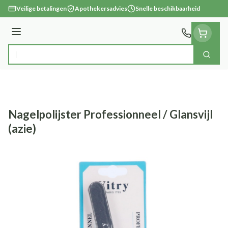
Ga naar de inhoud
Veilige betalingen
Apothekersadvies
Snelle beschikbaarheid
Menu
Zoek
Product, merk, categorie...
Nagelpolijster Professionneel / Glansvijl
(azie)