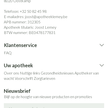
8020
Oostkamp
Telefoon:
+32 50 82 45 98
E-mailadres:
joost@
apotheeklemey.be
APB nummer:
312305
Apotheek titularis:
Joost Lemey
BTW nummer:
BE0478177831
Klantenservice
FAQ
Uw apotheek
Over ons
Nuttige links
Gezondheidsnieuws
Apotheker van
wacht
Voorschrift
Zorgtarieven
Nieuwsbrief
Blijf op de hoogte van nieuwe producten en promoties
E-mail adres