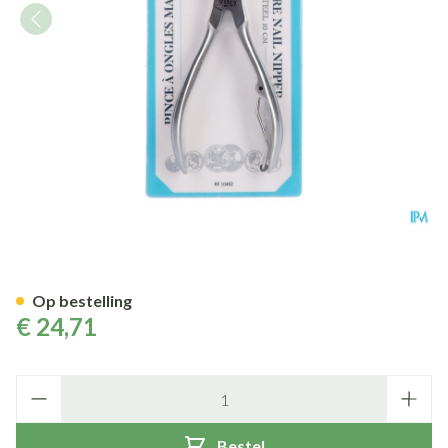
Nageltang Manicure Inox 10c
Op bestelling
€ 24,71
Aantal
Bestel