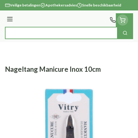
Ga naar de inhoud
Veilige betalingen
Apothekersadvies
Snelle beschikbaarheid
Menu
Zoek
Product, merk, categorie...
Nageltang Manicure Inox 10cm