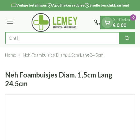
Dia 1 van 1
Ga naar de inhoud
Veilige betalingen
Apothekersadvies
Snelle beschikbaarheid
0
0 artikelen
Menu
€ 0,00
Zoek
Product, merk, categorie...
Home
/
Neh Foambuisjes Diam. 1,5cm Lang 24,5cm
Neh Foambuisjes Diam. 1,5cm Lang
24,5cm