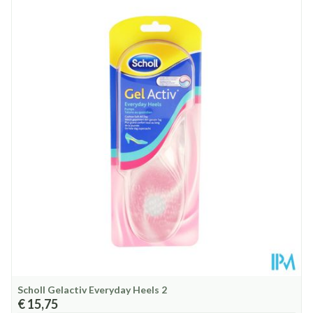
Lengte
345 mm
Diepte
27 mm
Behoud
Kamertemperatuur (15°C - 25°C)
Scholl Gelactiv Everyday Heels 2
€ 15,75