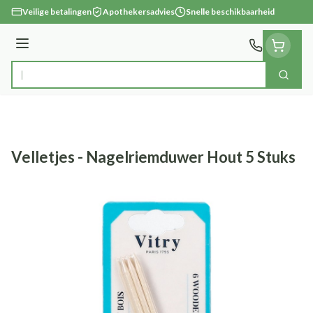
Ga naar de inhoud
Veilige betalingen
Apothekersadvies
Snelle beschikbaarheid
Menu
Zoek
Product, merk, categorie...
Velletjes - Nagelriemduwer Hout 5 Stuks