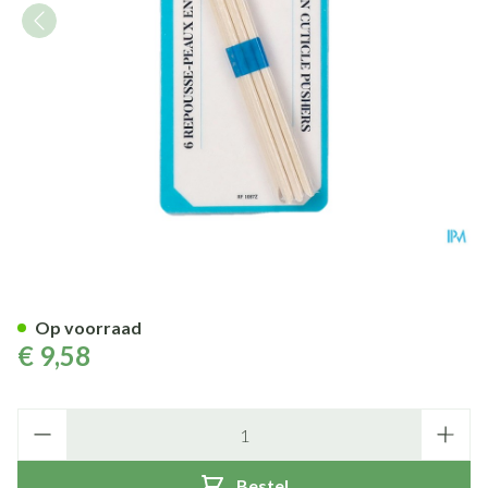
Velletjes - Nagelriemduwer Ho
Op voorraad
€ 9,58
Aantal
Bestel