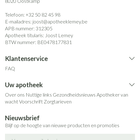
8020
Oostkamp
Telefoon:
+32 50 82 45 98
E-mailadres:
joost@
apotheeklemey.be
APB nummer:
312305
Apotheek titularis:
Joost Lemey
BTW nummer:
BE0478177831
Klantenservice
FAQ
Uw apotheek
Over ons
Nuttige links
Gezondheidsnieuws
Apotheker van
wacht
Voorschrift
Zorgtarieven
Nieuwsbrief
Blijf op de hoogte van nieuwe producten en promoties
E-mail adres