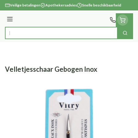
Ga naar de inhoud
Veilige betalingen
Apothekersadvies
Snelle beschikbaarheid
Menu
Zoek
Product, merk, categorie...
Velletjesschaar Gebogen Inox