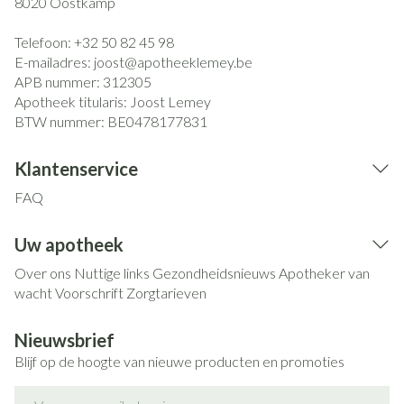
8020
Oostkamp
Telefoon:
+32 50 82 45 98
E-mailadres:
joost@
apotheeklemey.be
APB nummer:
312305
Apotheek titularis:
Joost Lemey
BTW nummer:
BE0478177831
Klantenservice
FAQ
Uw apotheek
Over ons
Nuttige links
Gezondheidsnieuws
Apotheker van
wacht
Voorschrift
Zorgtarieven
Nieuwsbrief
Blijf op de hoogte van nieuwe producten en promoties
E-mail adres