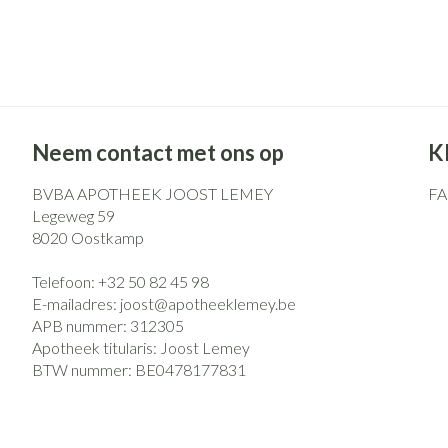
Neem contact met ons op
K
BVBA APOTHEEK JOOST LEMEY
F
Legeweg 59
8020
Oostkamp
Telefoon:
+32 50 82 45 98
E-mailadres:
joost@
apotheeklemey.be
APB nummer:
312305
Apotheek titularis:
Joost Lemey
BTW nummer:
BE0478177831