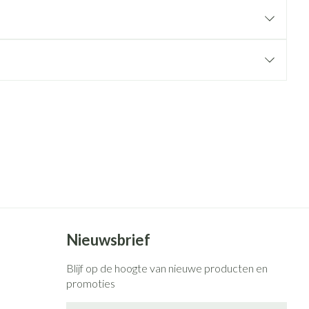
rende
Parfums en
geurproducten
CBD
Nieuwsbrief
Blijf op de hoogte van nieuwe producten en
promoties
E-mail adres