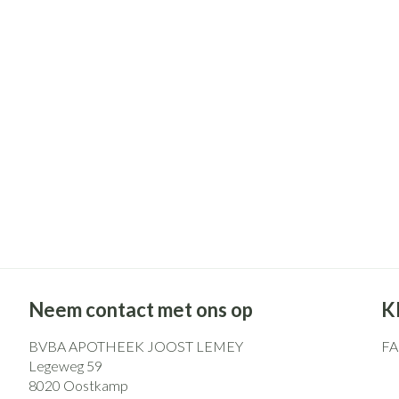
Pillendozen en
Gezichtsverzo
accessoires
Pigmentstoorni
Gevoelige huid -
huid
Gemengde huid
Doffe huid
Toon meer
Snurken
Neem contact met ons op
K
BVBA APOTHEEK JOOST LEMEY
F
Legeweg 59
8020
Oostkamp