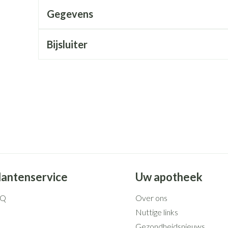
Mondmaskers
rging
Supplementen
Insectenwe
Gegevens
middelen
ssen
Bijsluiter
 geïrriteerde
Zelfbruiner
Scheren
lantenservice
Uw apotheek
AQ
Over ons
Nuttige links
Gezondheidsnieuws