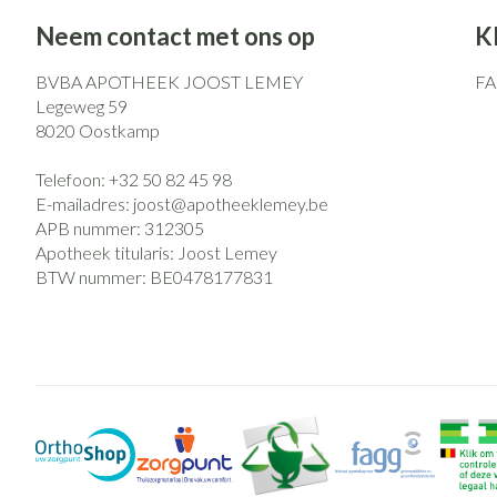
Neem contact met ons op
K
BVBA APOTHEEK JOOST LEMEY
F
Legeweg 59
8020
Oostkamp
Telefoon:
+32 50 82 45 98
E-mailadres:
joost@
apotheeklemey.be
APB nummer:
312305
Apotheek titularis:
Joost Lemey
BTW nummer:
BE0478177831