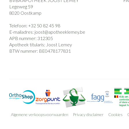
BVBA APOTHEEK JOOST LEMEY
F
Legeweg 59
8020
Oostkamp
Telefoon:
+32 50 82 45 98
E-mailadres:
joost@
apotheeklemey.be
APB nummer:
312305
Apotheek titularis:
Joost Lemey
BTW nummer:
BE0478177831
Algemene verkoopsvoorwaarden
Privacy disclaimer
Cookies