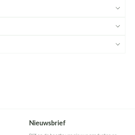
rende
Parfums en
geurproducten
CBD
Nieuwsbrief