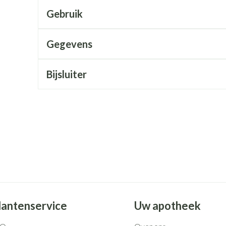
Mondmaskers
rging
Supplementen
Insectenwe
Gebruik
middelen
ssen
Gegevens
 geïrriteerde
Bijsluiter
Zelfbruiner
Scheren
lantenservice
Uw apotheek