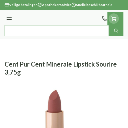
Ga naar de inhoud
Veilige betalingen
Apothekersadvies
Snelle beschikbaarheid
Menu
Zoek
Product, merk, categorie...
Cent Pur Cent Minerale Lipstick Sourire
3,75g