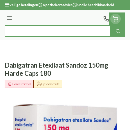
Ga naar de inhoud
Veilige betalingen
Apothekersadvies
Snelle beschikbaarheid
Menu
Zoek
Product, merk, categorie...
Dabigatran Etexilaat Sandoz 150mg
Harde Caps 180
Geneesmiddel
Op voorschrift