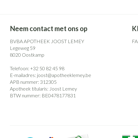
Neem contact met ons op
K
BVBA APOTHEEK JOOST LEMEY
F
Legeweg 59
8020
Oostkamp
Telefoon:
+32 50 82 45 98
E-mailadres:
joost@
apotheeklemey.be
APB nummer:
312305
Apotheek titularis:
Joost Lemey
BTW nummer:
BE0478177831