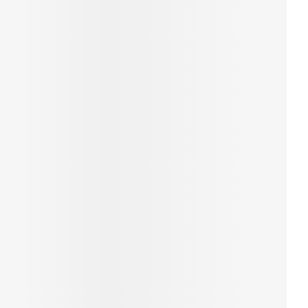
rende
Parfums en
geurproducten
CBD