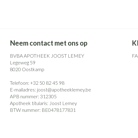
Neem contact met ons op
K
BVBA APOTHEEK JOOST LEMEY
F
Legeweg 59
8020
Oostkamp
Telefoon:
+32 50 82 45 98
E-mailadres:
joost@
apotheeklemey.be
APB nummer:
312305
Apotheek titularis:
Joost Lemey
BTW nummer:
BE0478177831