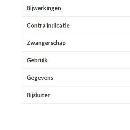
Mondmaskers
rging
Supplementen
Insectenwe
Bijwerkingen
middelen
ssen
Contra indicatie
 geïrriteerde
Zwangerschap
Gebruik
Gegevens
Zelfbruiner
Scheren
Bijsluiter