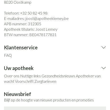
8020
Oostkamp
Telefoon:
+32 50 82 45 98
E-mailadres:
joost@
apotheeklemey.be
APB nummer:
312305
Apotheek titularis:
Joost Lemey
BTW nummer:
BE0478177831
Klantenservice
FAQ
Uw apotheek
Over ons
Nuttige links
Gezondheidsnieuws
Apotheker van
wacht
Voorschrift
Zorgtarieven
Nieuwsbrief
Blijf op de hoogte van nieuwe producten en promoties
E-mail adres