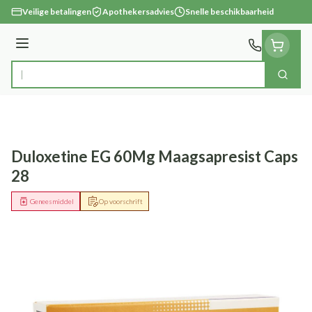
Ga naar de inhoud
Veilige betalingen
Apothekersadvies
Snelle beschikbaarheid
Menu
Zoek
Product, merk, categorie...
Duloxetine EG 60Mg Maagsapresist Caps
28
Geneesmiddel
Op voorschrift