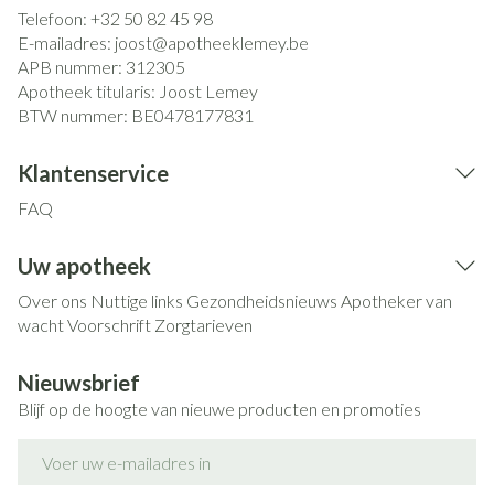
Telefoon:
+32 50 82 45 98
E-mailadres:
joost@
apotheeklemey.be
APB nummer:
312305
Apotheek titularis:
Joost Lemey
BTW nummer:
BE0478177831
Klantenservice
FAQ
Uw apotheek
Over ons
Nuttige links
Gezondheidsnieuws
Apotheker van
wacht
Voorschrift
Zorgtarieven
Nieuwsbrief
Blijf op de hoogte van nieuwe producten en promoties
E-mail adres