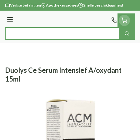
Ga naar de inhoud
Veilige betalingen
Apothekersadvies
Snelle beschikbaarheid
Menu
Zoek
Product, merk, categorie...
Duolys Ce Serum Intensief A/oxydant
15ml