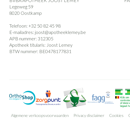
BVBA APOTHEEK JOOST LEMEY
F
Legeweg 59
8020
Oostkamp
Telefoon:
+32 50 82 45 98
E-mailadres:
joost@
apotheeklemey.be
APB nummer:
312305
Apotheek titularis:
Joost Lemey
BTW nummer:
BE0478177831
Algemene verkoopsvoorwaarden
Privacy disclaimer
Cookies