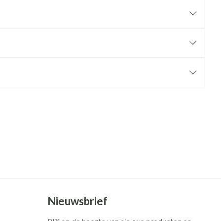
rende
Parfums en
geurproducten
CBD
Nieuwsbrief