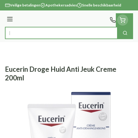
Ga naar de inhoud
Veilige betalingen
Apothekersadvies
Snelle beschikbaarheid
Menu
Zoek
Product, merk, categorie...
Eucerin Droge Huid Anti Jeuk Creme
200ml