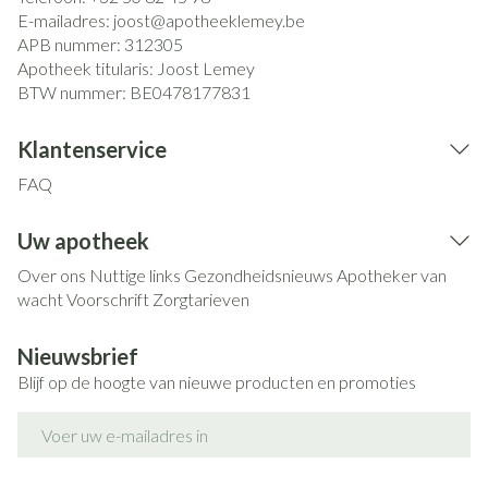
E-mailadres:
joost@
apotheeklemey.be
APB nummer:
312305
Apotheek titularis:
Joost Lemey
BTW nummer:
BE0478177831
Klantenservice
FAQ
Uw apotheek
Over ons
Nuttige links
Gezondheidsnieuws
Apotheker van
wacht
Voorschrift
Zorgtarieven
Nieuwsbrief
Blijf op de hoogte van nieuwe producten en promoties
E-mail adres