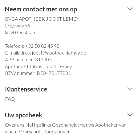
Neem contact met ons op
BVBA APOTHEEK JOOST LEMEY
Legeweg 59
8020
Oostkamp
Telefoon:
+32 50 82 45 98
E-mailadres:
joost@
apotheeklemey.be
APB nummer:
312305
Apotheek titularis:
Joost Lemey
BTW nummer:
BE0478177831
Klantenservice
FAQ
Uw apotheek
Over ons
Nuttige links
Gezondheidsnieuws
Apotheker van
wacht
Voorschrift
Zorgtarieven