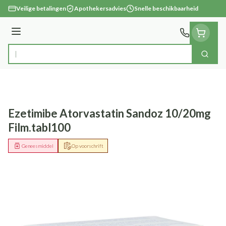
Ga naar de inhoud
Veilige betalingen
Apothekersadvies
Snelle beschikbaarheid
Menu
Zoek
Product, merk, categorie...
Ezetimibe Atorvastatin Sandoz 10/20mg
Film.tabl100
Geneesmiddel
Op voorschrift