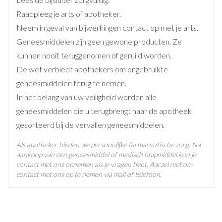
Lengte
121 mm
urinezuur in het bloed zit).
Raadpleeg je arts of apotheker.
als u schildklierproblemen heeft.
Neem in geval van bijwerkingen contact op met je arts.
Diepte
50 mm
Geneesmiddelen zijn geen gewone producten. Ze
kunnen nooit teruggenomen of geruild worden.
Actieve
febuxostat
De wet verbiedt apothekers om ongebruikte
Ingrediënten
geneesmiddelen terug te nemen.
In het belang van uw veiligheid worden alle
Behoud
Kamertemperatuur (15°C - 25°C)
geneesmiddelen die u terugbrengt naar de apotheek
gesorteerd bij de vervallen geneesmiddelen.
Als apotheker bieden we persoonlijke farmaceutische zorg. Na
aankoop van een geneesmiddel of medisch hulpmiddel kun je
contact met ons opnemen als je vragen hebt. Aarzel niet om
contact met ons op te nemen via mail of telefoon.