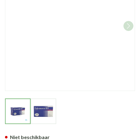
View larger image
View larger image
Febuxostat EG 120Mg Filmom
Niet beschikbaar