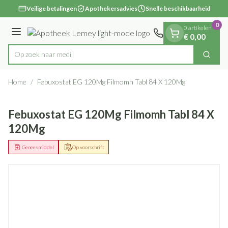
Dia 1 van 1
Ga naar de inhoud
Veilige betalingen
Apothekersadvies
Snelle beschikbaarheid
0
0 artikelen
Menu
€ 0,00
Op zoek naar medicijne
Zoek
Product, merk, categorie...
Home
/
Febuxostat EG 120Mg Filmomh Tabl 84 X 120Mg
Febuxostat EG 120Mg Filmomh Tabl 84 X
120Mg
Geneesmiddel
Op voorschrift