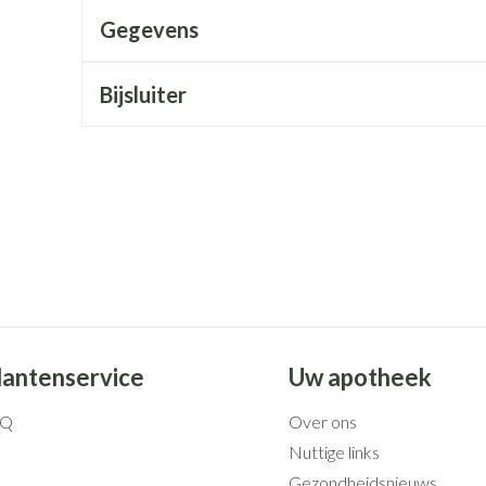
Mondmaskers
rging
Supplementen
Insectenwe
Gegevens
middelen
ssen
Bijsluiter
 geïrriteerde
Zelfbruiner
Scheren
lantenservice
Uw apotheek
AQ
Over ons
Nuttige links
Gezondheidsnieuws