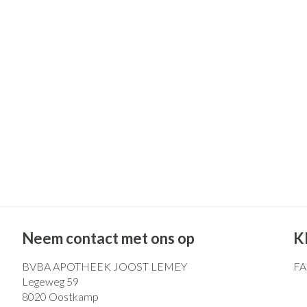
Pillendozen en
Gezichtsverzo
accessoires
Pigmentstoorni
Gevoelige huid -
huid
Gemengde huid
Doffe huid
Toon meer
Snurken
Neem contact met ons op
K
BVBA APOTHEEK JOOST LEMEY
F
Legeweg 59
8020
Oostkamp