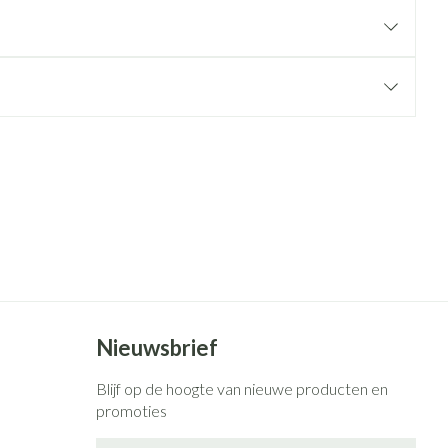
rende
Parfums en
geurproducten
CBD
Nieuwsbrief
Blijf op de hoogte van nieuwe producten en
promoties
E-mail adres