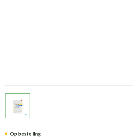
View larger image
Fluanxol Depot Amp Inj 1x10
Op bestelling