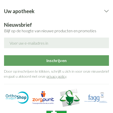
Verhoogde eetlust, gewichtstoename
Vermoeidheid, zwakte (asthenie)
Uw apotheek
Slapeloosheid (insomnia), depressie, zenuwachtigheid,
opgewondenheid, verminderde seksdrang (verminderd
libido)
Nieuwsbrief
Blijf op de hoogte van nieuwe producten en promoties
Spastische bewegingen (dyskinesie), parkinsonisme,
E-mail adres
spraakstoornis, stuipen
Draaiende oogbewegingen (oculogyrische crisis)
Pijn in de buikstreek, misselijkheid (nausea), winderigheid
Inschrijven
(flatulentie)
Huiduitslag, reactie van de huid tengevolge
Door op inschrijven te klikken, schrijft u zich in voor onze nieuwsbrief
lichtgevoeligheid (fotosensitiviteitsreactie), eczema of
en gaat u akkoord met onze
privacy policy
.
ontsteking van de huid (dermatitis)
Spierstijfheid
Verminderde eetlust
Lage bloeddruk (hypotensie), warmteopwellingen
Rode of overgevoelige huid ter hoogte van de inspuiting
van Fluanxol Depot
Verstoorde leverfunctietesten