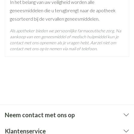
Ingrediënten
In het belang van uw veiligheid worden alle
(hypokinesie)
Droge mond
geneesmiddelen die u terugbrengt naar de apotheek
Behoud
Kamertemperatuur (15°C - 25°C)
gesorteerd bij de vervallen geneesmiddelen.
Gejaagd hart (tachycardie), een gevoel van een snelle,
krachtige, of onregelmatige hartslag (palpitaties)
Als apotheker bieden we persoonlijke farmaceutische zorg. Na
Beven, draaiende of herhaalde bewegingen of
aankoop van een geneesmiddel of medisch hulpmiddel kun je
abnormale houding door aanhoudende
contact met ons opnemen als je vragen hebt. Aarzel niet om
spiersamentrekkingen (dystonia), duizeligheid, hoofdpijn
contact met ons op te nemen via mail of telefoon.
Moeilijkheden om voorwerpen die zich dichtbij het oog
bevinden scherp te zien (accommodatiestoornis),
abnormaal zicht
Moeilijk ademhalen of pijnlijke ademhaling (dyspnoea)
Verhoogde speekselafscheiding (salivaire
hypersecretie), obstipatie, braken,
spijsverteringsproblemen of ongemak ter hoogte van de
bovenbuik (dyspepsie), diarree
Plasproblemen (mictiestoornis), niet kunnen plassen
Neem contact met ons op
(urineretentie)
Overmatig zweten (hyperhidrose), jeuk (pruritus)
Spierpijn (myalgie)
Klantenservice