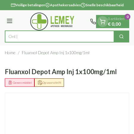
Dia 1 van 1
Ga naar de inhoud
Veilige betalingen
Apothekersadvies
Snelle beschikbaarheid
0
0 artikelen
Menu
€ 0,00
Zoek
Product, merk, categorie...
Home
/
Fluanxol Depot Amp Inj 1x100mg/1ml
Fluanxol Depot Amp Inj 1x100mg/1ml
Geneesmiddel
Op voorschrift