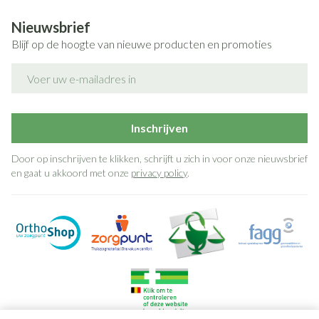
behandeling tegen schimmels nodig is.
Voor de behandeling van genitale candidiasis 150 mg als
Nieuwsbrief
enkelvoudige dosis Om de terugkeer van vaginale
Blijf op de hoogte van nieuwe producten en promoties
schimmelinfecties te verminderen 150 mg iedere derde
dag voor in totaal 3 dosissen (dag 1, 4 en 7) en daarna
E-mail adres
eenmaal per week gedurende 6 maanden zolang als u
een risico op infectie loopt Voor de behandeling van
Afhankelijk van de plaats van de infectie, 50 mg eenmaal
Inschrijven
per
Door op inschrijven te klikken, schrijft u zich in voor onze nieuwsbrief
en gaat u akkoord met onze
privacy policy
.