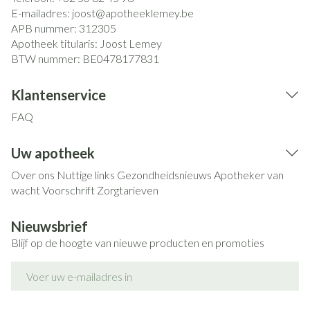
E-mailadres:
joost@
apotheeklemey.be
APB nummer:
312305
Apotheek titularis:
Joost Lemey
BTW nummer:
BE0478177831
Klantenservice
FAQ
Uw apotheek
Over ons
Nuttige links
Gezondheidsnieuws
Apotheker van
wacht
Voorschrift
Zorgtarieven
Nieuwsbrief
Blijf op de hoogte van nieuwe producten en promoties
E-mail adres