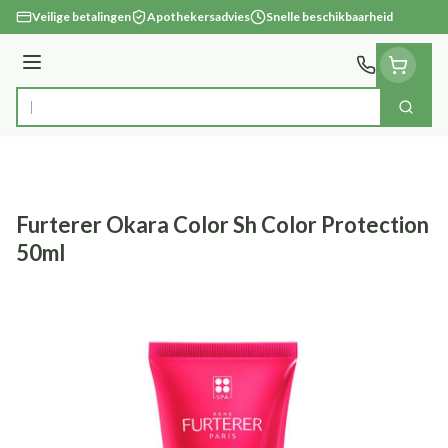
Ga naar de inhoud
Veilige betalingen
Apothekersadvies
Snelle beschikbaarheid
Menu
Zoek
Product, merk, categorie...
Furterer Okara Color Sh Color Protection
50ml