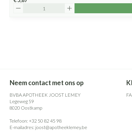
€ 5,87
Aantal
Neem contact met ons op
K
BVBA APOTHEEK JOOST LEMEY
F
Legeweg 59
8020
Oostkamp
Telefoon:
+32 50 82 45 98
E-mailadres:
joost@
apotheeklemey.be