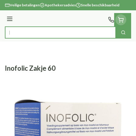
Ga naar de inhoud
Veilige betalingen
Apothekersadvies
Snelle beschikbaarheid
Menu
Zoek
Product, merk, categorie...
Inofolic Zakje 60