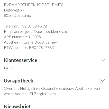
BVBA APOTHEEK JOOST LEMEY
Legeweg 59
8020
Oostkamp
Telefoon:
+32 50 82 45 98
E-mailadres:
joost@
apotheeklemey.be
APB nummer:
312305
Apotheek titularis:
Joost Lemey
BTW nummer:
BE0478177831
Klantenservice
FAQ
Uw apotheek
Over ons
Nuttige links
Gezondheidsnieuws
Apotheker van
wacht
Voorschrift
Zorgtarieven
Nieuwsbrief