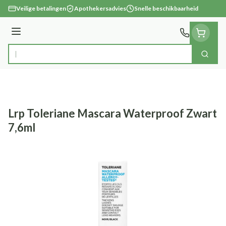
Ga naar de inhoud
Veilige betalingen
Apothekersadvies
Snelle beschikbaarheid
Menu
Zoek
Product, merk, categorie...
Lrp Toleriane Mascara Waterproof Zwart
7,6ml