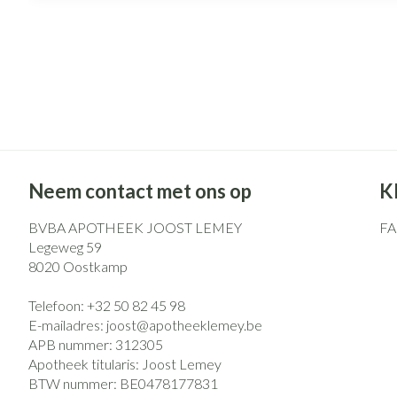
Neem contact met ons op
K
BVBA APOTHEEK JOOST LEMEY
F
Legeweg 59
8020
Oostkamp
Telefoon:
+32 50 82 45 98
E-mailadres:
joost@
apotheeklemey.be
APB nummer:
312305
Apotheek titularis:
Joost Lemey
BTW nummer:
BE0478177831