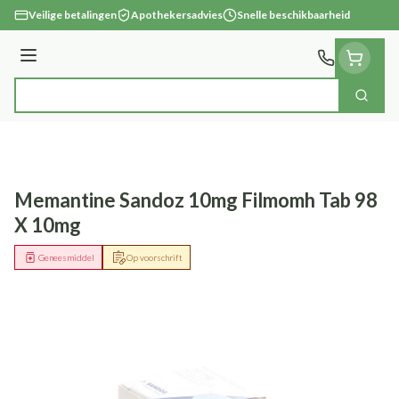
Ga naar de inhoud
Veilige betalingen
Apothekersadvies
Snelle beschikbaarheid
Menu
Zoek
Product, merk, categorie...
Memantine Sandoz 10mg Filmomh Tab 98
X 10mg
Geneesmiddel
Op voorschrift