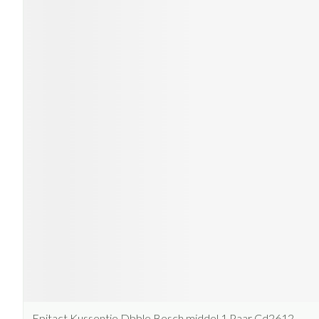
Epitact Kussentje Dbble Besch.middel 1 Paar Cd2612