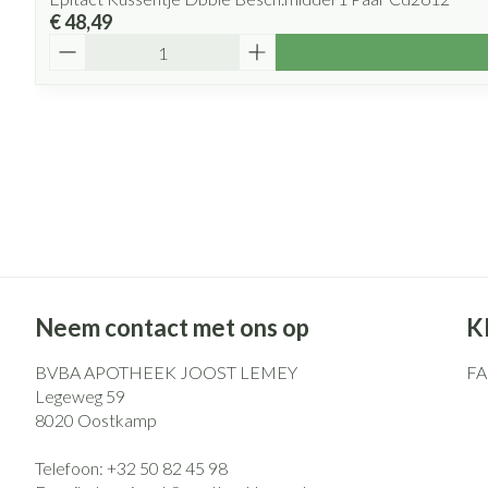
€ 48,49
Aantal
Neem contact met ons op
K
BVBA APOTHEEK JOOST LEMEY
F
Legeweg 59
8020
Oostkamp
Telefoon:
+32 50 82 45 98