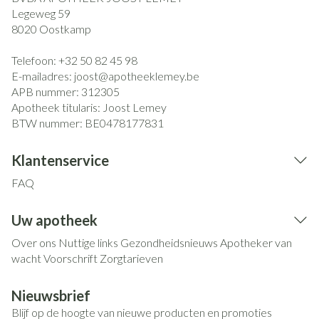
Legeweg 59
8020
Oostkamp
Telefoon:
+32 50 82 45 98
E-mailadres:
joost@
apotheeklemey.be
APB nummer:
312305
Apotheek titularis:
Joost Lemey
BTW nummer:
BE0478177831
Klantenservice
FAQ
Uw apotheek
Over ons
Nuttige links
Gezondheidsnieuws
Apotheker van
wacht
Voorschrift
Zorgtarieven
Nieuwsbrief
Blijf op de hoogte van nieuwe producten en promoties