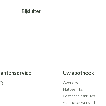
Mondmaskers
rging
Supplementen
Insectenwe
middelen
Bijsluiter
ssen
 geïrriteerde
Zelfbruiner
Scheren
lantenservice
Uw apotheek
AQ
Over ons
Nuttige links
Gezondheidsnieuws
Apotheker van wacht