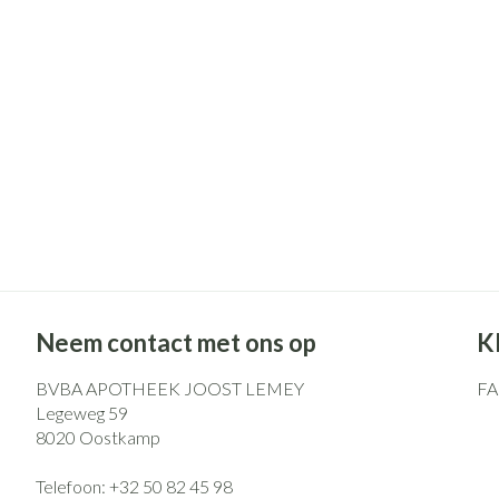
Pillendozen en
Gezichtsverzo
accessoires
Pigmentstoorni
Gevoelige huid -
huid
Gemengde huid
Doffe huid
Toon meer
Snurken
Neem contact met ons op
K
BVBA APOTHEEK JOOST LEMEY
F
Legeweg 59
8020
Oostkamp
Telefoon:
+32 50 82 45 98