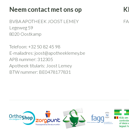
Neem contact met ons op
K
BVBA APOTHEEK JOOST LEMEY
F
Legeweg 59
8020
Oostkamp
Telefoon:
+32 50 82 45 98
E-mailadres:
joost@
apotheeklemey.be
APB nummer:
312305
Apotheek titularis:
Joost Lemey
BTW nummer:
BE0478177831