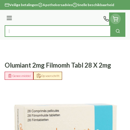
Ga naar de inhoud
Veilige betalingen
Apothekersadvies
Snelle beschikbaarheid
Menu
Zoek
Product, merk, categorie...
Olumiant 2mg Filmomh Tabl 28 X 2mg
Geneesmiddel
Op voorschrift