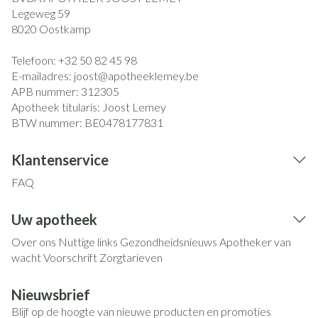
Legeweg 59
8020
Oostkamp
Telefoon:
+32 50 82 45 98
E-mailadres:
joost@
apotheeklemey.be
APB nummer:
312305
Apotheek titularis:
Joost Lemey
BTW nummer:
BE0478177831
Klantenservice
FAQ
Uw apotheek
Over ons
Nuttige links
Gezondheidsnieuws
Apotheker van
wacht
Voorschrift
Zorgtarieven
Nieuwsbrief
Blijf op de hoogte van nieuwe producten en promoties