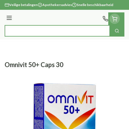
Ga naar de inhoud
Veilige betalingen
Apothekersadvies
Snelle beschikbaarheid
Menu
Zoek
Product, merk, categorie...
Omnivit 50+ Caps 30