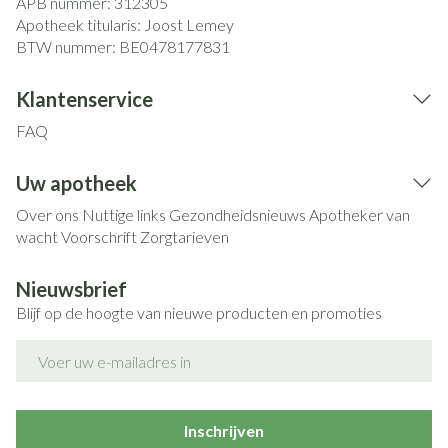
APB nummer:
312305
Apotheek titularis:
Joost Lemey
BTW nummer:
BE0478177831
Klantenservice
FAQ
Uw apotheek
Over ons
Nuttige links
Gezondheidsnieuws
Apotheker van
wacht
Voorschrift
Zorgtarieven
Nieuwsbrief
Blijf op de hoogte van nieuwe producten en promoties
E-mail adres
Inschrijven