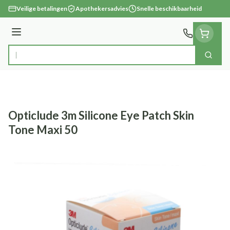
Ga naar de inhoud
Veilige betalingen
Apothekersadvies
Snelle beschikbaarheid
Menu
Zoek
Product, merk, categorie...
Opticlude 3m Silicone Eye Patch Skin
Tone Maxi 50