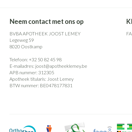
Neem contact met ons op
K
BVBA APOTHEEK JOOST LEMEY
F
Legeweg 59
8020
Oostkamp
Telefoon:
+32 50 82 45 98
E-mailadres:
joost@
apotheeklemey.be
APB nummer:
312305
Apotheek titularis:
Joost Lemey
BTW nummer:
BE0478177831