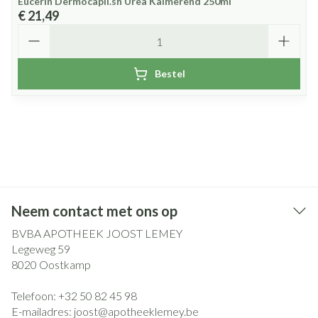
Eucerin Dermocapil.sh Urea Kalmerend 250ml
€ 21,49
Aantal
Bestel
Neem contact met ons op
BVBA APOTHEEK JOOST LEMEY
Legeweg 59
8020
Oostkamp
Telefoon:
+32 50 82 45 98
E-mailadres:
joost@
apotheeklemey.be