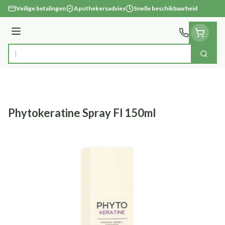
Ga naar de inhoud
Veilige betalingen
Apothekersadvies
Snelle beschikbaarheid
Menu
Zoek
Product, merk, categorie...
Phytokeratine Spray Fl 150ml