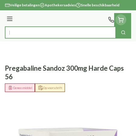
Ga naar de inhoud
Veilige betalingen
Apothekersadvies
Snelle beschikbaarheid
Menu
Zoek
Product, merk, categorie...
Pregabaline Sandoz 300mg Harde Caps
56
Geneesmiddel
Op voorschrift