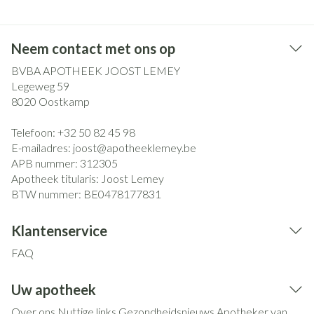
Neem contact met ons op
BVBA APOTHEEK JOOST LEMEY
Legeweg 59
8020
Oostkamp
Telefoon:
+32 50 82 45 98
E-mailadres:
joost@
apotheeklemey.be
APB nummer:
312305
Apotheek titularis:
Joost Lemey
BTW nummer:
BE0478177831
Klantenservice
FAQ
Uw apotheek
Over ons
Nuttige links
Gezondheidsnieuws
Apotheker van