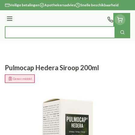
Ga naar de inhoud
Veilige betalingen
Apothekersadvies
Snelle beschikbaarheid
Menu
Zoek
Product, merk, categorie...
Pulmocap Hedera Siroop 200ml
Geneesmiddel