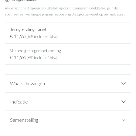
Als je recht hebt op een terugbetaling voor dit geneesmiddel, betaal je in de
apotheek een verlaagde prijs en niet de prijs die op onze webshop vermeld staat.
Terugbetalingstarief
€ 11,96
(6% inclusief btw)
Verhoogde tegemoetkoming
€ 11,96
(6% inclusief btw)
Waarschuwingen
Indicatie
Samenstelling