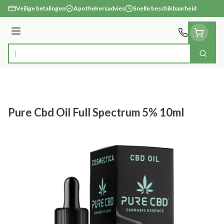
Ga naar de inhoud
Veilige betalingen
Apothekersadvies
Snelle beschikbaarheid
Menu
Zoek
Product, merk, categorie...
Pure Cbd Oil Full Spectrum 5% 10ml