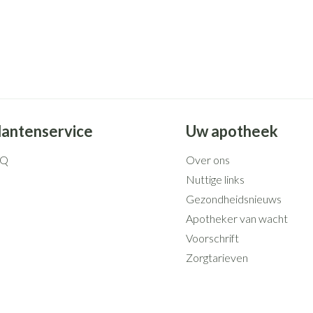
Mondmaskers
rging
Supplementen
Insectenwe
middelen
ssen
 geïrriteerde
lantenservice
Uw apotheek
AQ
Over ons
Nuttige links
Gezondheidsnieuws
Zelfbruiner
Scheren
Apotheker van wacht
Voorschrift
Zorgtarieven