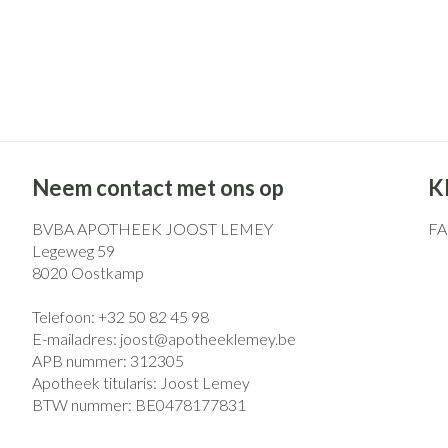
Pillendozen en
Gezichtsverzo
accessoires
Pigmentstoorni
Gevoelige huid -
huid
Gemengde huid
Doffe huid
Neem contact met ons op
K
Toon meer
BVBA APOTHEEK JOOST LEMEY
F
Legeweg 59
8020
Oostkamp
Snurken
Telefoon:
+32 50 82 45 98
E-mailadres:
joost@
apotheeklemey.be
APB nummer:
312305
Apotheek titularis:
Joost Lemey
BTW nummer:
BE0478177831