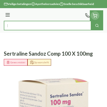
Ga naar de inhoud
Veilige betalingen
Apothekersadvies
Snelle beschikbaarheid
Menu
Zoek
Product, merk, categorie...
Sertraline Sandoz Comp 100 X 100mg
Geneesmiddel
Op voorschrift