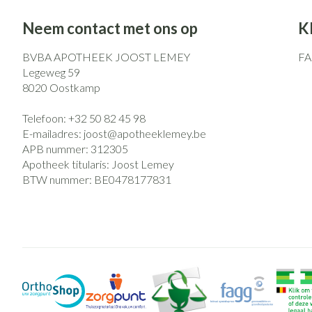
Neem contact met ons op
K
BVBA APOTHEEK JOOST LEMEY
F
Legeweg 59
8020
Oostkamp
Telefoon:
+32 50 82 45 98
E-mailadres:
joost@
apotheeklemey.be
APB nummer:
312305
Apotheek titularis:
Joost Lemey
BTW nummer:
BE0478177831