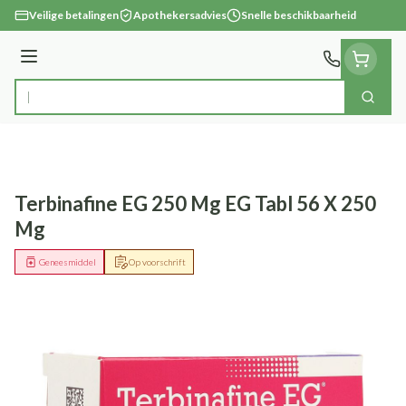
Ga naar de inhoud
Veilige betalingen
Apothekersadvies
Snelle beschikbaarheid
Menu
Zoek
Product, merk, categorie...
Terbinafine EG 250 Mg EG Tabl 56 X 250
Mg
Geneesmiddel
Op voorschrift